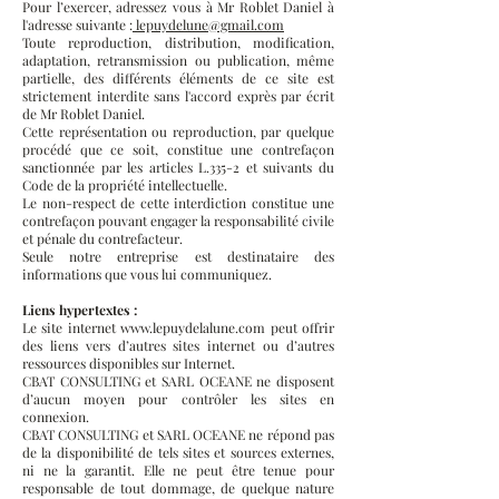
Pour l’exercer, adressez vous à Mr Roblet Daniel à
l'adresse suivante :
lepuydelune@gmail.com
Toute reproduction, distribution, modification,
adaptation, retransmission ou publication, même
partielle, des différents éléments de ce site est
strictement interdite sans l'accord exprès par écrit
de Mr Roblet Daniel.
Cette représentation ou reproduction, par quelque
procédé que ce soit, constitue une contrefaçon
sanctionnée par les articles L.335-2 et suivants du
Code de la propriété intellectuelle.
Le non-respect de cette interdiction constitue une
contrefaçon pouvant engager la responsabilité civile
et pénale du contrefacteur.
Seule notre entreprise est destinataire des
informations que vous lui communiquez.
Liens hypertextes :
Le site internet
www.lepuydelalune.com
peut offrir
des liens vers d’autres sites internet ou d’autres
ressources disponibles sur Internet.
CBAT CONSULTING et SARL OCEANE ne disposent
d’aucun moyen pour contrôler les sites en
connexion.
CBAT CONSULTING et SARL OCEANE ne répond pas
de la disponibilité de tels sites et sources externes,
ni ne la garantit. Elle ne peut être tenue pour
responsable de tout dommage, de quelque nature