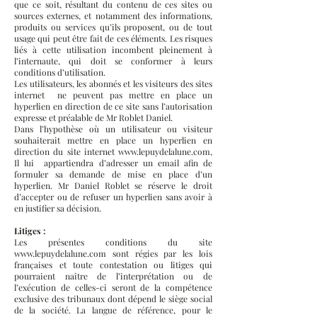
que ce soit, résultant du contenu de ces sites ou
sources externes, et notamment des informations,
produits ou services qu’ils proposent, ou de tout
usage qui peut être fait de ces éléments. Les risques
liés à cette utilisation incombent pleinement à
l’internaute, qui doit se conformer à leurs
conditions d’utilisation.
Les utilisateurs, les abonnés et les visiteurs des sites
internet ne peuvent pas mettre en place un
hyperlien en direction de ce site sans l’autorisation
expresse et préalable de Mr Roblet Daniel.
Dans l’hypothèse où un utilisateur ou visiteur
souhaiterait mettre en place un hyperlien en
direction du site internet
www.lepuydelalune.com
,
Il lui appartiendra d’adresser un email afin de
formuler sa demande de mise en place d’un
hyperlien. Mr Daniel Roblet se réserve le droit
d’accepter ou de refuser un hyperlien sans avoir à
en justifier sa décision.
Litiges :
Les présentes conditions du site
www.lepuydelalune.com
sont régies par les lois
françaises et toute contestation ou litiges qui
pourraient naître de l’interprétation ou de
l’exécution de celles-ci seront de la compétence
exclusive des tribunaux dont dépend le siège social
de la société. La langue de référence, pour le