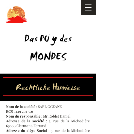
y
Das PU
des
MONDES
Rechtliche Hinweise
Nom de la société
: SARL OCEANE
RCS
:
449 292 556
Nom du responsable
: Mr Roblet Daniel
Adresse de la société
: 3, rue de la Michodière
63000 Clermont-Ferrand
Adresse du siège Social
: 3, rue de la Michodière