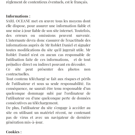
règlement de contentieux éventuels, est le français.
Informations :
SARL OCEANE met en œuvre tous les moyens dont
elle dispose, pour assurer une information fiable et
une mise à jour fiable de son site internet. Toutefois,
des erreurs ou omissions peuvent survenir.
L'internaute devra donc s'assurer de l'exactitude des
informations auprès de Mr Roblet Daniel et signaler
toutes modifications du site qu'il jugerait utile. Mr
Roblet Daniel n'est en aucun cas responsable de
l'utilisation faite de ces informations, et de tout
préjudice direct ou indirect pouvant en découler.
Ce site peut présenter des photos non
contractuelles.
Tout contenu téléchargé se fait aux risques et périls
de l’utilisateur et sous sa seule responsabilité. En
conséquence, ne saurait être tenu responsable d’un
quelconque dommage subi par l’ordinateur de
l’utilisateur ou d’une quelconque perte de données
consécutives au téléchargement.
De plus, l’utilisateur du site s’engage à accéder au
site en utilisant un matériel récent, ne contenant
pas de virus et avec un navigateur de dernière
génération mis-à-jour.
Cookies :