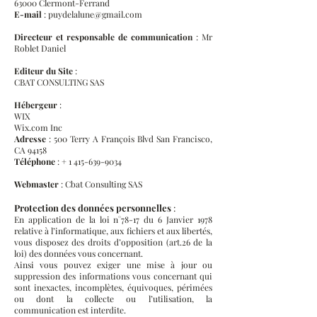
63000 Clermont-Ferrand
E-mail
:
puydelalune@gmail.com
Directeur et responsable de communication
: Mr
Roblet Daniel
Editeur du Site
:
CBAT CONSULTING SAS
Hébergeur
:
WIX
Wix.com Inc
Adresse
: 500 Terry A François Blvd San Francisco,
CA 94158
Téléphone
: +
1 415-639-9034
Webmaster
: Cbat Consulting SAS
Protection des données personnelles
:
En application de la loi n°78-17 du 6 Janvier 1978
relative à l’informatique, aux fichiers et aux libertés,
vous disposez des droits d’opposition (art.26 de la
loi) des données vous concernant.
Ainsi vous pouvez exiger une mise à jour ou
suppression des informations vous concernant qui
sont inexactes, incomplètes, équivoques, périmées
ou dont la collecte ou l’utilisation, la
communication est interdite.