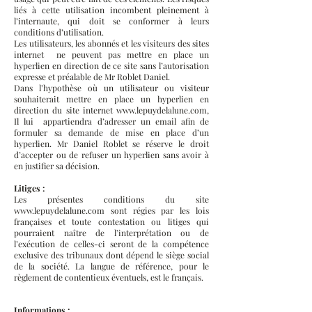
liés à cette utilisation incombent pleinement à
l’internaute, qui doit se conformer à leurs
conditions d’utilisation.
Les utilisateurs, les abonnés et les visiteurs des sites
internet ne peuvent pas mettre en place un
hyperlien en direction de ce site sans l’autorisation
expresse et préalable de Mr Roblet Daniel.
Dans l’hypothèse où un utilisateur ou visiteur
souhaiterait mettre en place un hyperlien en
direction du site internet
www.lepuydelalune.com
,
Il lui appartiendra d’adresser un email afin de
formuler sa demande de mise en place d’un
hyperlien. Mr Daniel Roblet se réserve le droit
d’accepter ou de refuser un hyperlien sans avoir à
en justifier sa décision.
Litiges :
Les présentes conditions du site
www.lepuydelalune.com
sont régies par les lois
françaises et toute contestation ou litiges qui
pourraient naître de l’interprétation ou de
l’exécution de celles-ci seront de la compétence
exclusive des tribunaux dont dépend le siège social
de la société. La langue de référence, pour le
règlement de contentieux éventuels, est le français.
Informations :