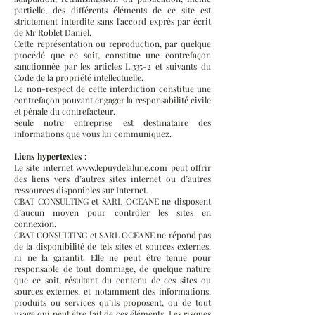
partielle, des différents éléments de ce site est
strictement interdite sans l'accord exprès par écrit
de Mr Roblet Daniel.
Cette représentation ou reproduction, par quelque
procédé que ce soit, constitue une contrefaçon
sanctionnée par les articles L.335-2 et suivants du
Code de la propriété intellectuelle.
Le non-respect de cette interdiction constitue une
contrefaçon pouvant engager la responsabilité civile
et pénale du contrefacteur.
Seule notre entreprise est destinataire des
informations que vous lui communiquez.
Liens hypertextes :
Le site internet
www.lepuydelalune.com
peut offrir
des liens vers d’autres sites internet ou d’autres
ressources disponibles sur Internet.
CBAT CONSULTING et SARL OCEANE ne disposent
d’aucun moyen pour contrôler les sites en
connexion.
CBAT CONSULTING et SARL OCEANE ne répond pas
de la disponibilité de tels sites et sources externes,
ni ne la garantit. Elle ne peut être tenue pour
responsable de tout dommage, de quelque nature
que ce soit, résultant du contenu de ces sites ou
sources externes, et notamment des informations,
produits ou services qu’ils proposent, ou de tout
usage qui peut être fait de ces éléments. Les risques