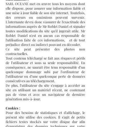
SARL OCEANE met en œuvre tous les moyens dont
elle dispose, pour assurer une information fiable et
une mise à jour fiable de son site internet. Toutefois,
des erreurs ou omissions peuvent survenir.
L'internaute devra donc s'assurer de l'exactitude des
informations auprès de Mr Roblet Daniel et signaler
toutes modifications du site qu'il jugerait utile. Mr
Roblet Daniel n'est en aucun cas responsable de
l'utilisation faite de ces informations, et de tout
préjudice direct ou indirect pouvant en découler.
Ce site peut présenter des photos non
contractuelles.
Tout contenu téléchargé se fait aux risques et périls
de l’utilisateur et sous sa seule responsabilité. En
conséquence, ne saurait être tenu responsable d’un
quelconque dommage subi par l’ordinateur de
l’utilisateur ou d’une quelconque perte de données
consécutives au téléchargement.
De plus, l’utilisateur du site s’engage à accéder au
site en utilisant un matériel récent, ne contenant
pas de virus et avec un navigateur de dernière
génération mis-à-jour.
Cookies :
Pour des besoins de statistiques et d'affichage, le
présent site utilise des cookies. Il s'agit de petits
fichiers textes stockés sur votre disque dur afin
d'enregistrer des données techniques sur votre