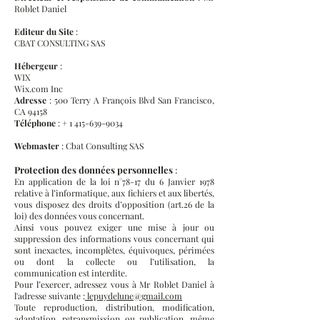
Roblet Daniel
Editeur du Site
:
CBAT CONSULTING SAS
Hébergeur
:
WIX
Wix.com Inc
Adresse
: 500 Terry A François Blvd San Francisco,
CA 94158
Téléphone
: +
1 415-639-9034
Webmaster
: Cbat Consulting SAS
Protection des données personnelles
:
En application de la loi n°78-17 du 6 Janvier 1978
relative à l’informatique, aux fichiers et aux libertés,
vous disposez des droits d’opposition (art.26 de la
loi) des données vous concernant.
Ainsi vous pouvez exiger une mise à jour ou
suppression des informations vous concernant qui
sont inexactes, incomplètes, équivoques, périmées
ou dont la collecte ou l’utilisation, la
communication est interdite.
Pour l’exercer, adressez vous à Mr Roblet Daniel à
l'adresse suivante :
lepuydelune@gmail.com
Toute reproduction, distribution, modification,
adaptation, retransmission ou publication, même