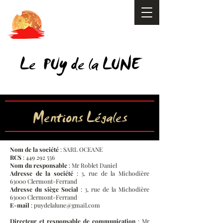
y
Le PU
de la LUNE
Mentions Légales
Nom de la société
: SARL OCEANE
RCS
:
449 292 556
Nom du responsable
: Mr Roblet Daniel
Adresse de la société
: 3, rue de la Michodière
63000 Clermont-Ferrand
Adresse du siège Social
: 3, rue de la Michodière
63000 Clermont-Ferrand
E-mail
:
puydelalune@gmail.com
Directeur et responsable de communication
: Mr