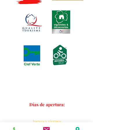
3 rue de la Michodière, 63000
Clermont-Ferrand |
04 73 37 15 51
puydelalune@gmail.com
| Parada de tranvía: plaza
Gaillard | Aparcamiento: mercado de St Pierre
Días de apertura:
Martes y miércoles
de 19.00 a 22.00 horas.
Jueves y viernes
de 19.00 a 22.30 horas.