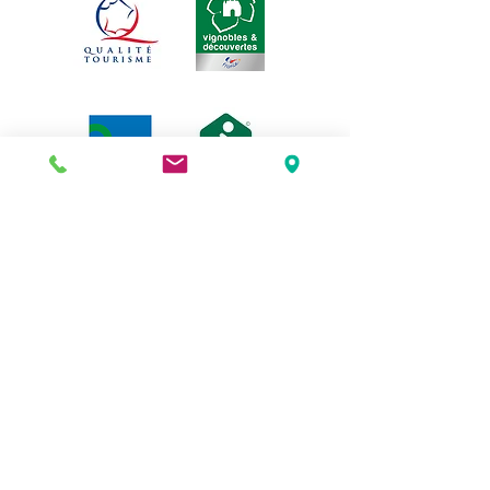
3 rue de la Michodière, 63000
Clermont-Ferrand |
04 73 37 15 51
puydelalune@gmail.com
| Arrêt de Tram : place
Gaillard | Parking : marché St Pierre
Horaires d'été :
Durant les mois
de juillet et d'août
Le Puy de La Lune
sera ouvert
à partir de 19 heures
les jeudis, vendredis