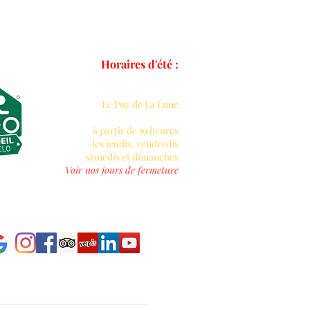
rché St Pierre
Horaires d'été :
Durant les mois
de juillet et d'août
Le Puy de La Lune
sera ouvert
à partir de 19 heures
les jeudis, vendredis
samedis et dimanches
Voir nos jours de fermeture