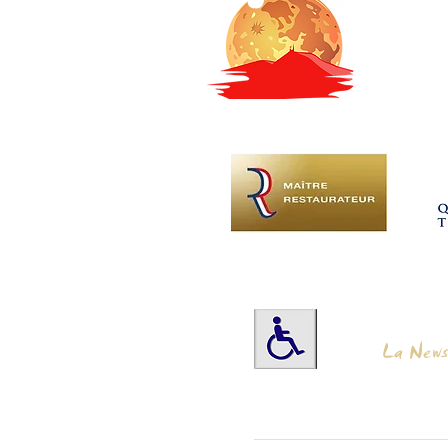
puyd
La News