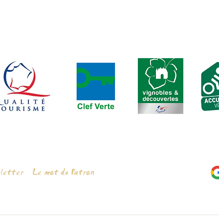
elalune@gmail.com
| Arrêt de Tram : place Gaillard | Parking : ma
|
letter
Le mot du Patron