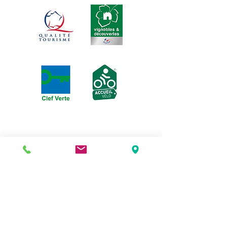
3 rue de la Michodière, 63000
Clermont-Ferrand |
04 73 37 15 51
puydelalune@gmail.com
| Arrêt de Tram : place
Gaillard | Parking : marché St Pierre
Horaires d'été :
Durant les mois
de juillet et d'août
Le Puy de La Lune
sera ouvert
à partir de 19 heures